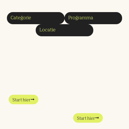
Positieve
Participatory
impact begint
Grantmaking in
bij jezelf
de praktijk: een
Je bent ooit begonnen
nieuwe vorm
omdat je iets
van
financiering.
Start hier
Participatory Grantmaking
is een vorm van
financiering
Start hier