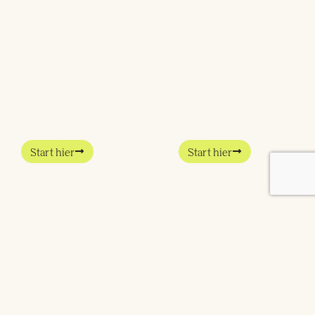
Hoe de Impact
LOOS ontwikkelt
Booster 2024
verder dankzij
een
Stadsmakers
onvergetelijk
Community
succes werd
Fonds
Wat krijg je als je jonge
Een aantal jaar geleden
veranderaars,
zetten Saskia, Laurens
Start hier
Start hier