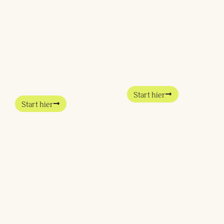
Voorstelrondje:
De Change
de gezichten
Curve: omgaan
achter de
met weerstand
stichting
en verandering
Verandering hoort bij het
Starters
leven – en
Bij Starters draait alles om
leren door
Start hier
Start hier
Inner
De RET-