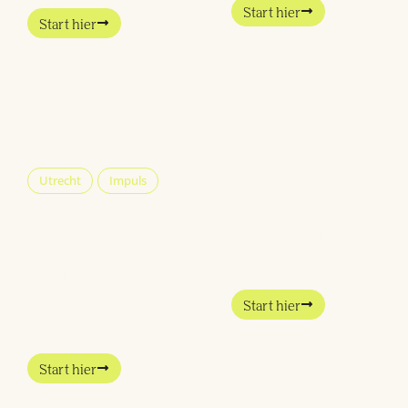
hebben
Start hier
Start hier
Utrecht
Impuls
Amersfoort
Nawoord bij het
Circulair:
Impact Report
Als we terugkijken op
ondernemen
2024, voelt het
met
reststromen en
Start hier
toekomstvisie
Hoe creëer je een
duurzame economie die
Start hier