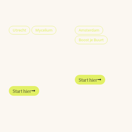
Utrecht
Mycelium
Amsterdam
Boost je Buurt
Leiderschap
Meld je aan
voor
voor Boost je
medewerkers
Buurt
Overal in Amsterdam
binnen de
werken ondernemers aan
impact sector
een
Impact ondernemingen
barsten van ambitie, ze
Start hier
worden
Start hier