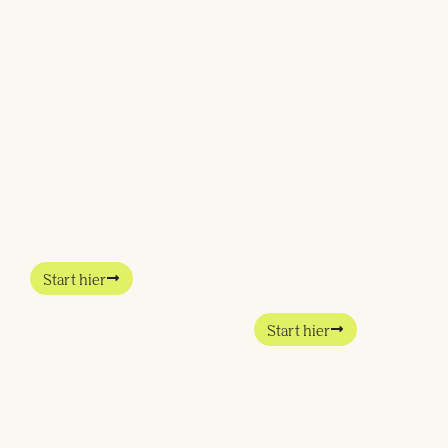
Ondernemers
Uit de
krijgen impuls
beleidsbubbel,
van impact030
de wijk in |
Steeds meer Utrechtse
Perspectiefwisse
ondernemers zetten hun
in Gemeente
talenten
Utrecht
Interview met Melinda van
Start hier
Haren, Projectsecretaris
Zuidwest
Start hier