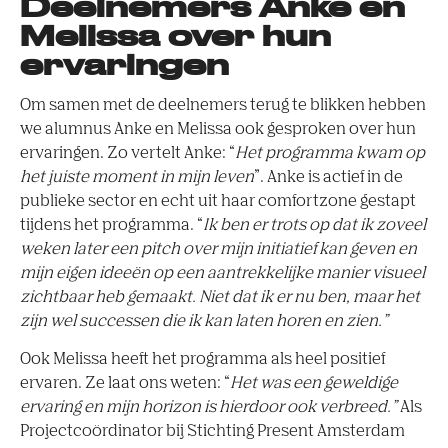
Deelnemers Anke en
Melissa over hun
ervaringen
Om samen met de deelnemers terug te blikken hebben
we alumnus Anke en Melissa ook gesproken over hun
ervaringen. Zo vertelt Anke: “
Het programma kwam op
het juiste moment in mijn leven
”. Anke is actief in de
publieke sector en echt uit haar comfortzone gestapt
tijdens het programma. “
Ik ben er trots op dat ik zoveel
weken later een pitch over mijn initiatief kan geven en
mijn eigen ideeën op een aantrekkelijke manier visueel
zichtbaar heb gemaakt. Niet dat ik er nu ben, maar het
zijn wel successen die ik kan laten horen en zien.”
Ook Melissa heeft het programma als heel positief
ervaren. Ze laat ons weten: “
Het was een geweldige
ervaring en mijn horizon is hierdoor ook verbreed.”
Als
Projectcoördinator bij Stichting Present Amsterdam