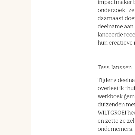
impactmaker b
onderzoekt ze
daarnaast doet
deelname aan 
lanceerde rece
hun creatieve
Tess Janssen
Tijdens deeln
overleef ik thu
werkboek gemaa
duizenden mens
WILTGROEI hee
en zette ze ze
ondernemers. 