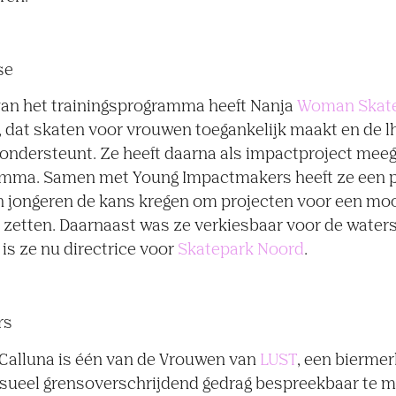
se
an het trainingsprogramma heeft Nanja
Woman Skat
 dat skaten voor vrouwen toegankelijk maakt en de l
ndersteunt. Ze heeft daarna als impactproject mee
amma. Samen met Young Impactmakers heeft ze een
n jongeren de kans kregen om projecten voor een moo
 zetten. Daarnaast was ze verkiesbaar voor de water
is ze nu directrice voor
Skatepark Noord
.
rs
 Calluna is één van de Vrouwen van
LUST
, een bierme
sueel grensoverschrijdend gedrag bespreekbaar te m