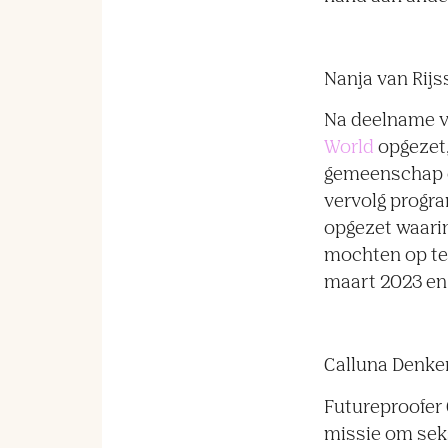
Nanja van Rijs
Na deelname v
World
opgezet,
gemeenschap o
vervolg progr
opgezet waari
mochten op te
maart 2023 en 
Calluna Denke
Futureproofer
missie om sek