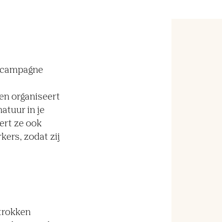
ndcampagne
en organiseert
atuur in je
ert ze ook
ers, zodat zij
etrokken