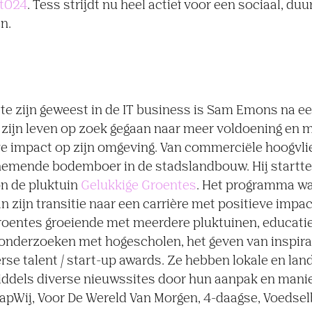
t024
. Tess strijdt nu heel actief voor een sociaal, d
n.
f te zijn geweest in de IT business is Sam Emons na e
 zijn leven op zoek gegaan naar meer voldoening en m
ve impact op zijn omgeving. Van commerciële hoogvlie
nemende bodemboer in de stadslandbouw. Hij startt
n de pluktuin
Gelukkige Groentes
. Het programma w
an zijn transitie naar een carrière met positieve imp
Groentes groeiende met meerdere pluktuinen, educati
 onderzoeken met hogescholen, het geven van inspirat
rse talent / start-up awards. Ze hebben lokale en land
ddels diverse nieuwssites door hun aanpak en mani
apWij, Voor De Wereld Van Morgen, 4-daagse, Voedse