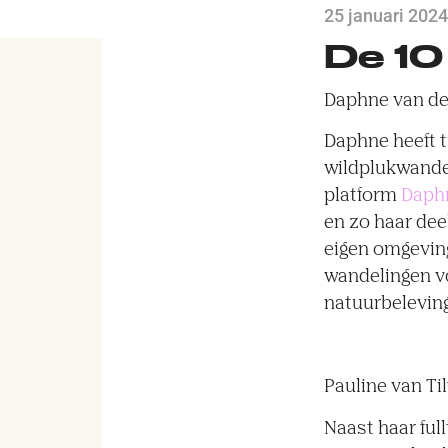
25 januari 2024
De 10
Daphne van de
Daphne heeft 
wildplukwandel
platform
Daphn
en zo haar dee
eigen omgeving
wandelingen vo
natuurbelevin
Pauline van Til
Naast haar ful