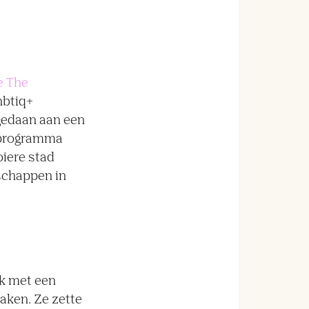
e The
hbtiq+
gedaan aan een
 programma
iere stad
schappen in
rk met een
aken. Ze zette