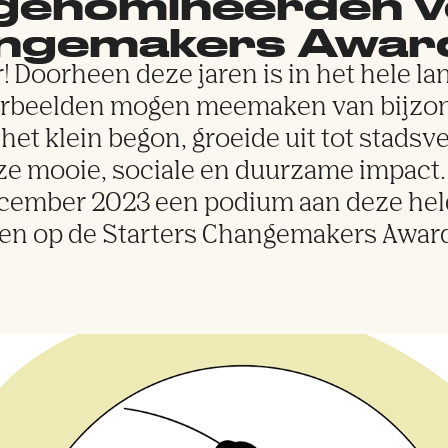
10 genomineerden 
angemakers Awar
aar! Doorheen deze jaren is in het hele 
orbeelden mogen meemaken van bijzon
het klein begon, groeide uit tot stads
eze mooie, sociale en duurzame impact
ecember 2023 een podium aan deze helde
n op de Starters Changemakers Award