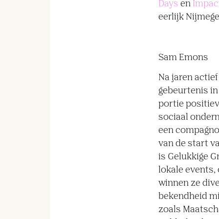
Days
en
Impac
eerlijk Nijmege
Sam Emons
Na jaren actie
gebeurtenis in
portie positie
sociaal onder
een compagno
van de start v
is Gelukkige 
lokale events,
winnen ze dive
bekendheid mi
zoals Maatsch