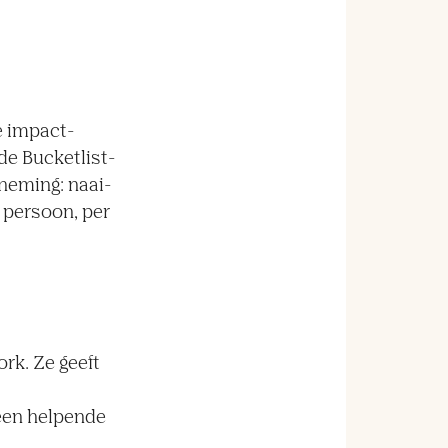
e impact-
de Bucketlist-
rneming: naai-
r persoon, per
rk. Ze geeft
 een helpende