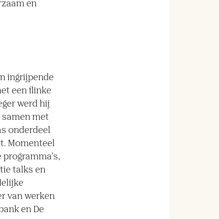
uurzaam en
en ingrijpende
et een flinke
ger werd hij
e samen met
as onderdeel
act. Momenteel
e programma’s,
ie talks en
elijke
er van werken
lbank en De