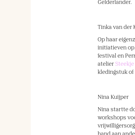
Gelderlander.
Tinka van der 
Op haar eigenz
initiatieven o
festival en Pe
atelier
Steekje
kledingstuk of
Nina Kuijper
Nina startte d
workshops vo
vrijwilligerso
hand aan ande