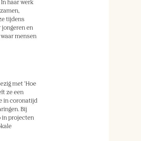
In haar werk
rzamen,
e tijdens
 jongeren en
k, waar mensen
ezig met ‘Hoe
eft ze een
 in coronatijd
ingen. Bij
in projecten
okale