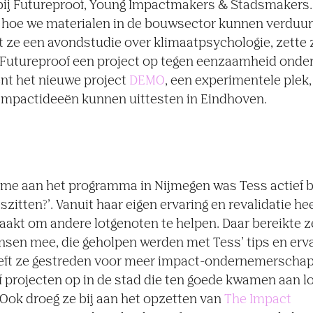
ij Futureproof, Young Impactmakers & Stadsmakers. 
 hoe we materialen in de bouwsector kunnen verduu
 ze een avondstudie over klimaatpsychologie, zette z
Futureproof een project op tegen eenzaamheid onder
nt het nieuwe project
DEMO
, een experimentele ple
 impactideeën kunnen uittesten in Eindhoven.
ame aan het programma in Nijmegen was Tess actief b
iszitten?’. Vanuit haar eigen ervaring en revalidatie he
kt om andere lotgenoten te helpen. Daar bereikte ze
en mee, die geholpen werden met Tess’ tips en ervar
ft ze gestreden voor meer impact-ondernemerschap 
lf projecten op in de stad die ten goede kwamen aan l
Ook droeg ze bij aan het opzetten van
The Impact