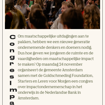
C
Om maatschappelijke uitdagingen aan te
o
pakken, hebben we een nieuwe generatie
ondernemende denkers en doeners nodig.
n
Dus hoe geven we jongeren de ruimte en de
g
vaardigheden om maatschappelijke impact
r
te maken? Op maandag 24 november
e
organiseert de gemeente Amsterdam
s
samen met de Goldschmeding Foundation,
I
Starters en Leren voor Morgen een congres
over impactondernemerschap in het
m
onderwijs in de Nederlandse Bank in
p
Amsterdam.
a