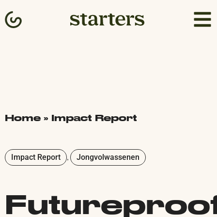
Home
»
Impact Report
Impact Report
Jongvolwassenen
,
Futureproo