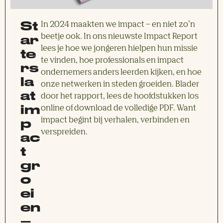
St
In 2024 maakten we impact – en niet zo’n
ar
beetje ook. In ons nieuwste Impact Report
lees je hoe we jongeren hielpen hun missie
te
te vinden, hoe professionals en impact
rs
ondernemers anders leerden kijken, en hoe
la
onze netwerken in steden groeiden. Blader
at
door het rapport, lees de hoofdstukken los
im
online of download de volledige PDF. Want
p
impact begint bij verhalen, verbinden en
verspreiden.
ac
t
gr
o
ei
en
–