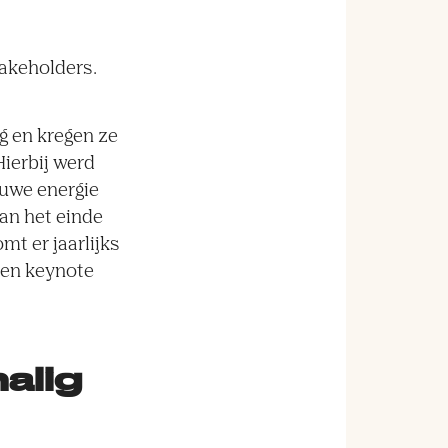
takeholders.
g en kregen ze
Hierbij werd
euwe energie
an het einde
t er jaarlijks
g en keynote
alig