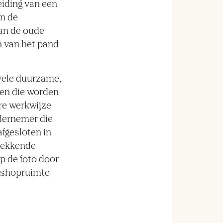
eiding van een
an de
an de oude
en van het pand
vele duurzame,
ken die worden
ire werkwijze
ndernemer die
afgesloten in
wekkende
p de foto door
rkshopruimte