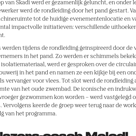
 van Skadi werd er gezamenlijk geluncht, en onder l
werker werd de rondleiding door het pand gestart. V
chineruimte tot de huidige evenementenlocatie en v
antal impactvolle initiatieven: verschillende uithoek
t.
werden tijdens de rondleiding geïnspireerd door de 
dernemers in het pand. Zo werden er schimmels beke
 isolatiemateriaal, werd er gesproken over de circula
ouwerij in het pand en namen ze een kijkje bij een o
ls vervanger voor vlees. Tot slot werd de rondleiding 
uimte van het oude zwembad. De iconische en indruk
r vroeger gezwommen kon worden – werd vastgelegd o
. Vervolgens keerde de groep weer terug naar de wo
olg van het programma.
blazers-coach Melodi