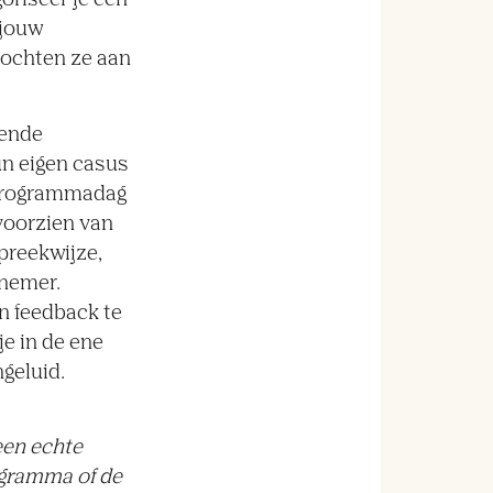
goriseer je een
 jouw
mochten ze aan
gende
un eigen casus
p programmadag
voorzien van
preekwijze,
lnemer.
an feedback te
je in de ene
ngeluid.
 een echte
ogramma of de