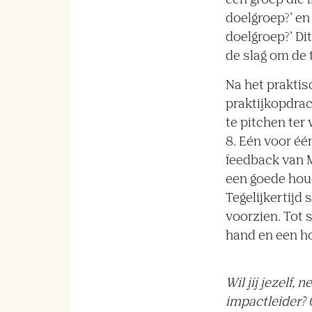
een groep die i
doelgroep?’ en
doelgroep?’ Di
de slag om de 
Na het praktis
praktijkopdrac
te pitchen ter
8. Eén voor éé
feedback van M
een goede houd
Tegelijkertijd
voorzien. Tot 
hand en een ho
Wil jij jezelf
impactleider? 