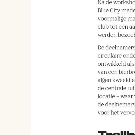
Na de workshop
Blue City mede
voormalige ma
club tot een a
werden bezoch
De deelnemers 
circulaire on
ontwikkeld als
van een bierbr
algen kweekt a
de centrale r
locatie – waa
de deelnemers
voor het verv
Trail