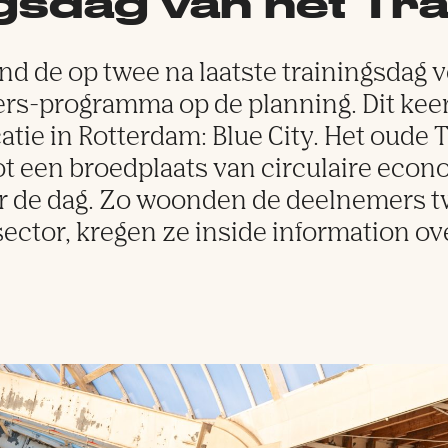
gsdag van het Tra
d de op twee na laatste trainingsdag 
ers-programma op de planning. Dit kee
atie in Rotterdam: Blue City. Het oude
t een broedplaats van circulaire econ
oor de dag. Zo woonden de deelnemers
-sector, kregen ze inside information o