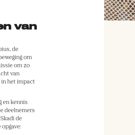
en van
ius, de
n beweging om
missie om zo
acht van
 in het impact
g en kennis
de deelnemers
 Skadi de
e opgave: