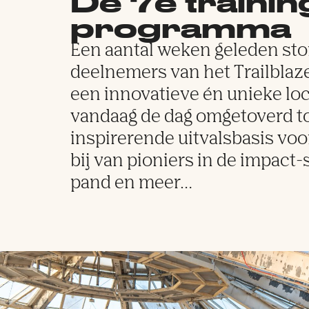
De 7e trainin
programma
Een aantal weken geleden ston
deelnemers van het Trailblaz
een innovatieve én unieke loc
vandaag de dag omgetoverd to
inspirerende uitvalsbasis v
bij van pioniers in de impact
pand en meer…