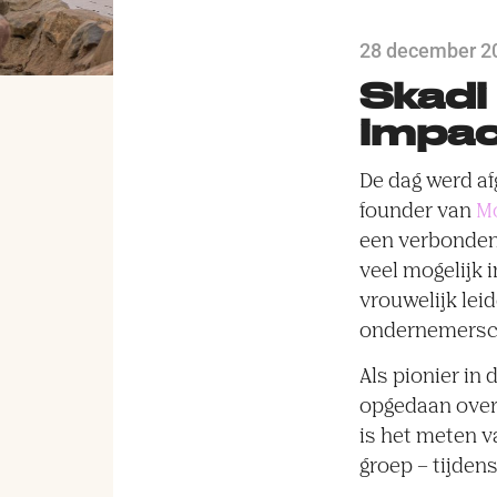
28 december 2
Skadi
impac
De dag werd a
founder van
Mo
een verbonden 
veel mogelijk 
vrouwelijk lei
ondernemersc
Als pionier in
opgedaan over
is het meten 
groep – tijdens