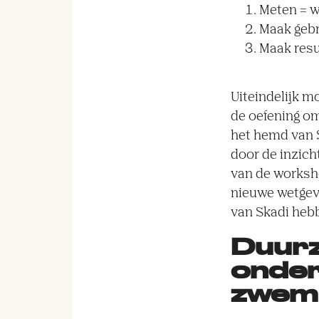
Meten = w
Maak gebr
Maak resul
Uiteindelijk m
de oefening om
het hemd van S
door de inzich
van de worksho
nieuwe wetgevi
van Skadi hebb
Duurz
onder
zwem