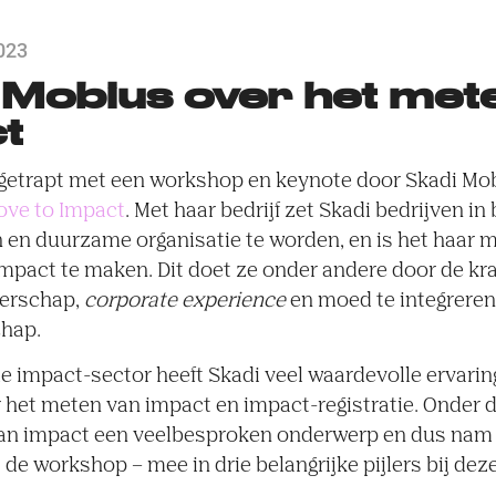
023
 Mobius over het met
t
fgetrapt met een workshop en keynote door Skadi Mob
ve to Impact
. Met haar bedrijf zet Skadi bedrijven i
en duurzame organisatie te worden, en is het haar 
impact te maken. Dit doet ze onder andere door de kr
derschap,
corporate experience
en moed te integreren
hap.
 de impact-sector heeft Skadi veel waardevolle ervarin
 het meten van impact en impact-registratie. Onder 
van impact een veelbesproken onderwerp en dus nam
 de workshop – mee in drie belangrijke pijlers bij dez