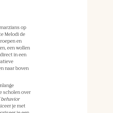
amarzians op
te Melodi de
eroepen en
oen, een wollen
direct in een
eatieve
en naar boven
enlange
te scholen over
 behavior
iceer je met