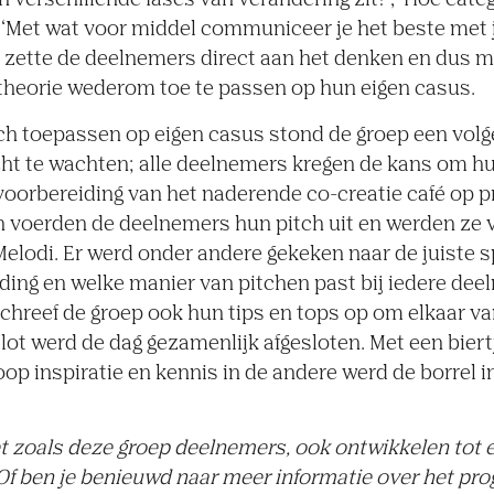
n verschillende fases van verandering zit?’, ‘Hoe cate
 ‘Met wat voor middel communiceer je het beste met
t zette de deelnemers direct aan het denken en dus 
theorie wederom toe te passen op hun eigen casus.
ch toepassen op eigen casus stond de groep een vol
ht te wachten; alle deelnemers kregen de kans om h
 voorbereiding van het naderende co-creatie café o
n voerden de deelnemers hun pitch uit en werden ze 
elodi. Er werd onder andere gekeken naar de juiste s
ing en welke manier van pitchen past bij iedere dee
 schreef de groep ook hun tips en tops op om elkaar v
slot werd de dag gezamenlijk afgesloten. Met een biert
op inspiratie en kennis in de andere werd de borrel i
, net zoals deze groep deelnemers, ook ontwikkelen tot
Of ben je benieuwd naar meer informatie over het pr