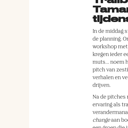
Tamar
tijde
In de middag 
de planning. O
workshop met
kregen ieder e
muts… noem he
pitch van zest
verhalen en v
drijven.
Na de pitches 
ervaring als t
verandermanag
change
aan bod