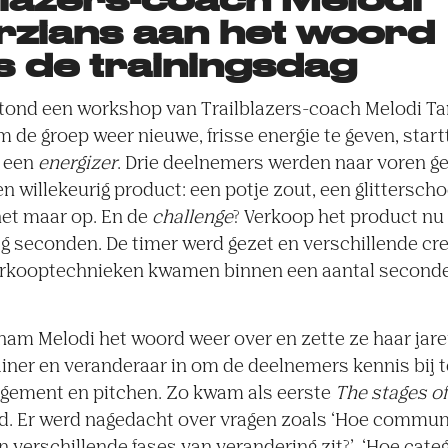
zians aan het woord
ns de trainingsdag
stond een workshop van Trailblazers-coach Melodi T
m de groep weer nieuwe, frisse energie te geven, start
 een
energizer
. Drie deelnemers werden naar voren g
en willekeurig product: een potje zout, een glittersch
t maar op. En de
challenge
? Verkoop het product nu 
ig seconden. De timer werd gezet en verschillende cr
erkooptechnieken kwamen binnen een aantal second
nam Melodi het woord weer over en zette ze haar jar
rainer en veranderaar in om de deelnemers kennis bij 
ement en pitchen. Zo kwam als eerste
The stages of
. Er werd nagedacht over vragen zoals ‘Hoe commun